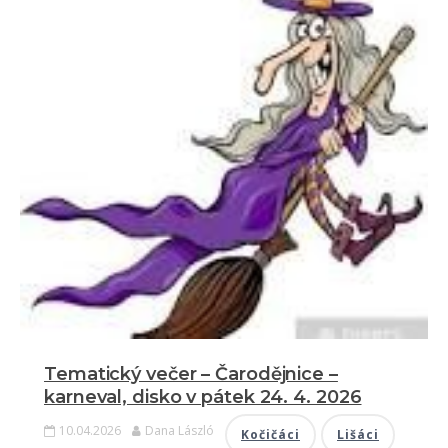
DOKUMENTY
FOTOGALERIE
KONTAKTY
Tematický večer – Čarodějnice –
karneval, disko v pátek 24. 4. 2026
10.04.2026
Dana László
Kočičáci
Lišáci