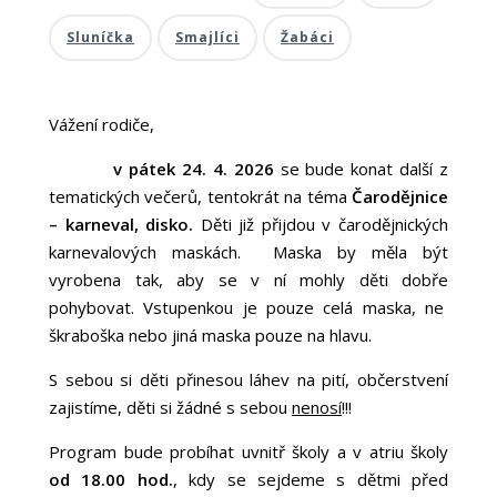
Sluníčka
Smajlíci
Žabáci
Vážení rodiče,
v pátek 24. 4. 2026
se bude konat další z
tematických večerů, tentokrát na téma
Čarodějnice
– karneval, disko.
Děti již přijdou v čarodějnických
karnevalových maskách. Maska by měla být
vyrobena tak, aby se v ní mohly děti dobře
pohybovat. Vstupenkou je pouze celá maska, ne
škraboška nebo jiná maska pouze na hlavu.
S sebou si děti přinesou láhev na pití, občerstvení
zajistíme, děti si žádné s sebou
nenosí
!!!
Program bude probíhat uvnitř školy a v atriu školy
od 18.00 hod.
, kdy se sejdeme s dětmi před