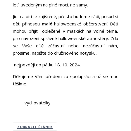
let) uvedeným na plné moci, ne samy.
Jídlo a pití je zajištěné, přesto budeme rádi, pokud si
děti přinesou
malé
halloweenské občerstvení. Děti
mohou přijít oblečené v maskách na volné téma,
pro navození správné halloweenské atmosféry. Zda
se Vaše dítě zúčastní nebo nezúčastní nám,
prosíme, napište do družinového notýsku,
nejpozději do pátku 18. 10. 2024.
Děkujeme Vám předem za spolupráci a už se moc
těšíme.
vychovatelky
ZOBRAZIT ČLÁNEK