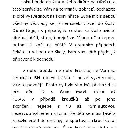
Pokud bude družina Vašeho dítěte na
HŘIŠTI
, a
tato zpráva se Vám na terminálu zobrazí, odcházíte
si dítě vyzvednout na školní hřiště. Bude mít s sebou
všechny věci, aby se již nemuselo vracet do školy.
Důležité je,
i v případě, že cestou ke škole uvidítě
dítě na hřišti, si
dojít nejdříve "čipnout"
a teprve
potom jít zpět na hřiště. V ostatních případech
čekáte u vchodu do školy, kam Vám dítě přijde již
připavené k odchodu.
V době
oběda
a v době kroužků, se Vám na
terminálu BH objeví hláška " nelze vyzvednout,
zkuste později". Proto by bylo vhodné, přicházet si
pro děti až
v čase mezi 13.30 až
13.45
, v případě
kroužků
až po jeho
skončení,
nejlépe s 10 až 15minutovou
rezervou
vzhledem k tomu, že děti se musí také z
kroužku vrátit do družiny, ze sportovních kroužků se
musí také převléknout.
Časy kroužků najdete na