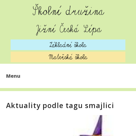
Školní družina
Jižní Česká Lípa
Základní škola
Mateřská škola
Menu
AKTUALITY
Aktuality podle tagu smajlici
O ŠKOLNÍ DRUŽINĚ
DENNÍ PROGRAM
ŠKOLNÍ JÍDELNA