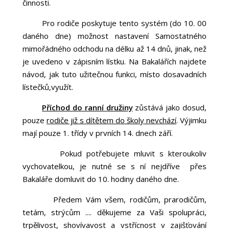
činnosti.
Pro rodiče poskytuje tento systém (do 10. 00
daného dne) možnost nastavení Samostatného
mimořádného odchodu na délku až 14 dnů, jinak, než
je uvedeno v zápisním lístku. Na Bakalářích najdete
návod, jak tuto užitečnou funkci, místo dosavadních
lístečků,využít.
Příchod do ranní družiny
zůstává jako dosud,
pouze
rodiče již s dítětem do školy nevchází
. Výjimku
mají pouze 1. třídy v prvních 14. dnech září.
Pokud potřebujete mluvit s kteroukoliv
vychovatelkou, je nutné se s ní nejdříve přes
Bakaláře domluvit do 10. hodiny daného dne.
Předem Vám všem, rodičům, prarodičům,
tetám, strýcům .... děkujeme za Vaši spolupráci,
trpělivost, shovívavost a vstřícnost v zajišťování