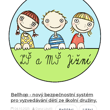
Bellhop - nový bezpečnostní systém
pro vyzvedávání dětí ze školní družiny.
04.10.2025
Dana László
Kočičáci
Lišáci