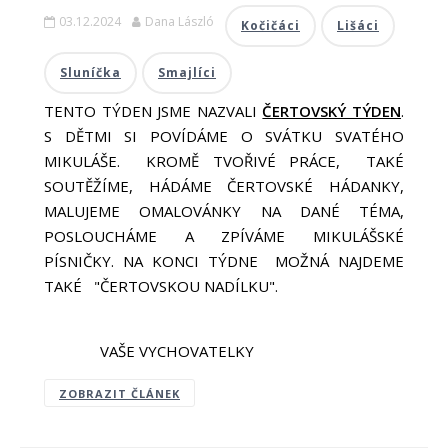
03.12.2024
Dana László
Kočičáci
Lišáci
Sluníčka
Smajlíci
TENTO TÝDEN JSME NAZVALI
ČERTOVSKÝ TÝDEN
.
S DĚTMI SI POVÍDÁME O SVÁTKU SVATÉHO
MIKULÁŠE. KROMĚ TVOŘIVÉ PRÁCE, TAKÉ
SOUTĚŽÍME, HÁDÁME ČERTOVSKÉ HÁDANKY,
MALUJEME OMALOVÁNKY NA DANÉ TÉMA,
POSLOUCHÁME A ZPÍVÁME MIKULÁŠSKÉ
PÍSNIČKY. NA KONCI TÝDNE MOŽNÁ NAJDEME
TAKÉ "ČERTOVSKOU NADÍLKU".
VAŠE VYCHOVATELKY
ZOBRAZIT ČLÁNEK