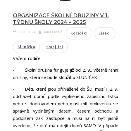
ORGANIZACE ŠKOLNÍ DRUŽINY V 1.
TÝDNU ŠKOLY 2024 – 2025
29.08.2024
Dana László
Kočičáci
Lišáci
Sluníčka
Smajlíci
Vážení rodiče:
-
Školní družina funguje již od 2. 9., včetně ranní
družiny, která se bude sloužit u SLUNÍČEK
-
Děti, které jsou přIhlášené do ŠD, musí i 2. 9.
odcházet domů podle vyplněného zápisního lístku
nebo s doprovodem nebo musí mít omluvenku se
správně vyplněným datem, časem odchodu a
podpisem zák. zástupce a musí na ní být jasně
uvedeno, že dítě má odejít domů SAMO. V případě