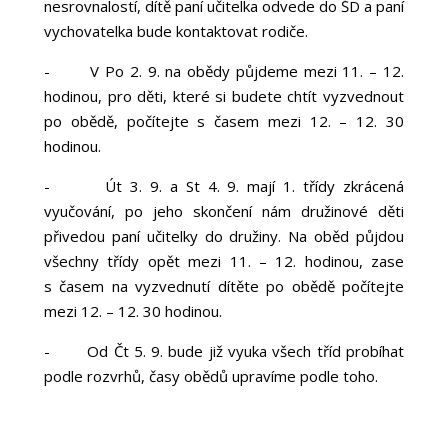
nesrovnalostí, dítě paní učitelka odvede do ŠD a paní
vychovatelka bude kontaktovat rodiče.
-
V Po 2. 9. na obědy půjdeme mezi 11. – 12.
hodinou, pro děti, které si budete chtít vyzvednout
po obědě, počítejte s časem mezi 12. – 12. 30
hodinou.
-
Út 3. 9. a St 4. 9. mají 1. třídy zkrácená
vyučování, po jeho skončení nám družinové děti
přivedou paní učitelky do družiny. Na oběd půjdou
všechny třídy opět mezi 11. – 12. hodinou, zase
s časem na vyzvednutí dítěte po obědě počítejte
mezi 12. – 12. 30 hodinou.
-
Od Čt 5. 9. bude již vyuka všech tříd probíhat
podle rozvrhů, časy obědů upravíme podle toho.