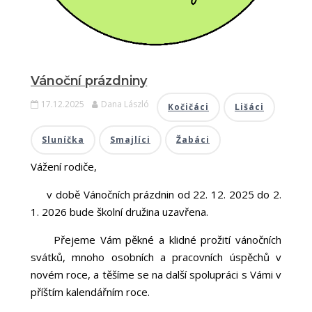
Vánoční prázdniny
17.12.2025
Dana László
Kočičáci
Lišáci
Sluníčka
Smajlíci
Žabáci
Vážení rodiče,
v době Vánočních prázdnin od 22. 12. 2025 do 2.
1. 2026 bude školní družina uzavřena.
Přejeme Vám pěkné a klidné prožití vánočních
svátků, mnoho osobních a pracovních úspěchů v
novém roce, a těšíme se na další spolupráci s Vámi v
příštím kalendářním roce.