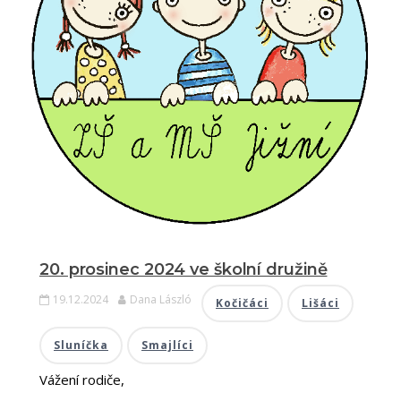
20. prosinec 2024 ve školní družině
19.12.2024
Dana László
Kočičáci
Lišáci
Sluníčka
Smajlíci
Vážení rodiče,