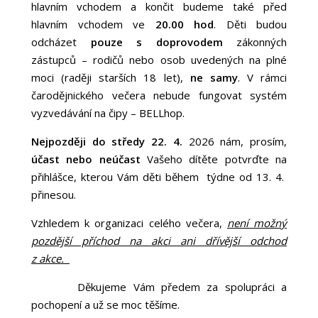
hlavním vchodem a končit budeme také před
hlavním vchodem ve
20.00 hod
. Děti budou
odcházet
pouze s doprovodem
zákonných
zástupců – rodičů nebo osob uvedených na plné
moci (raději starších 18 let),
ne samy
. V rámci
čarodějnického večera nebude fungovat systém
vyzvedávání na čipy – BELLhop.
Nejpozději do středy 22. 4.
2026 nám, prosím,
účast nebo neúčast
Vašeho dítěte potvrďte na
přihlášce, kterou Vám děti během týdne od 13. 4.
přinesou.
Vzhledem k organizaci celého večera,
není možný
pozdější příchod na akci ani dřívější odchod
z akce.
Děkujeme Vám předem za spolupráci a
pochopení a už se moc těšíme.